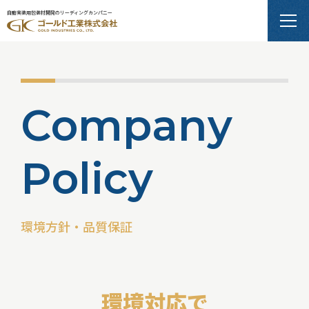
自動実装用包装材開発のリーディングカンパニー
C
o
m
p
a
n
y
P
o
l
i
c
y
環境方針・品質保証
環境対応で