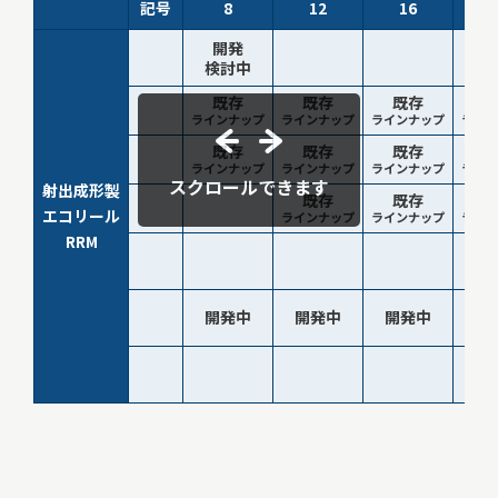
記号
8
12
16
開発
検討中
既存
既存
既存
ラインナップ
ラインナップ
ラインナップ
ライ
既存
既存
既存
ラインナップ
ラインナップ
ラインナップ
ライ
スクロールできます
射出成形製
既存
既存
エコリール
ラインナップ
ラインナップ
ライ
RRM
開発中
開発中
開発中
開