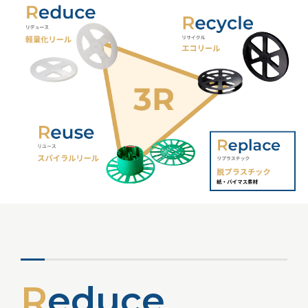
R
e
d
u
c
e