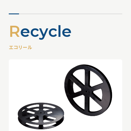
R
e
c
y
c
l
e
エコリール