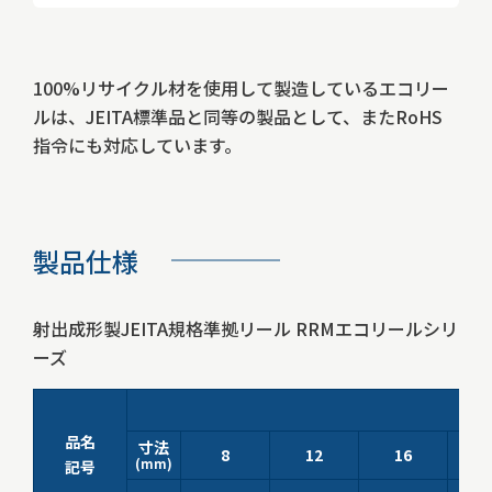
100%リサイクル材を使用して製造しているエコリー
ルは、JEITA標準品と同等の製品として、またRoHS
指令にも対応しています。
製品仕様
射出成形製JEITA規格準拠リール RRMエコリールシリ
ーズ
適
品名
寸法
8
12
16
(mm)
記号