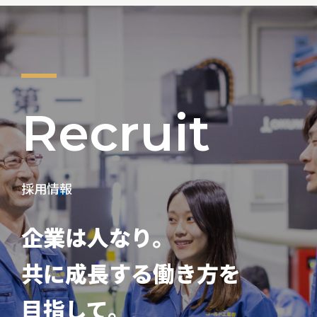
R
e
c
r
u
i
t
採用情報
企業は人なり。
共に成長する働き方を
目指して。