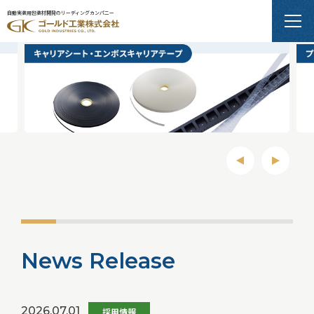
グローバル市場に向けた電子部品・半導体デバイスの
自動実装用包装材開発のリーディングカンパニー
自動実装用包装材
N
e
w
s
R
e
l
e
a
s
e
2026.07.01
採用情報