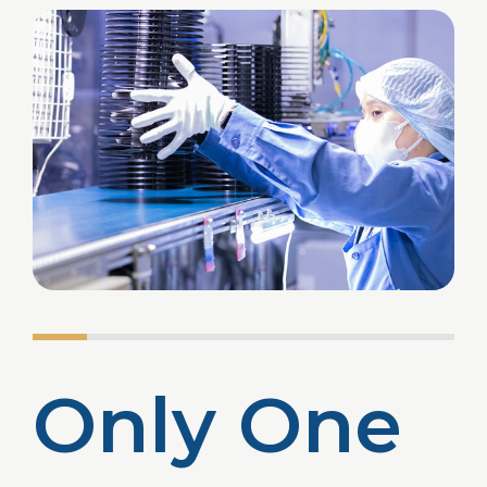
O
n
l
y
O
n
e