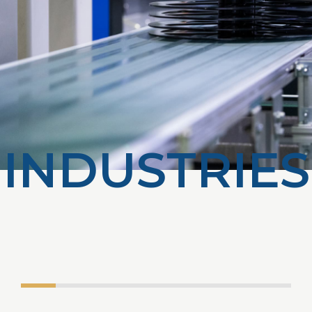
I
N
D
U
S
T
R
I
E
S