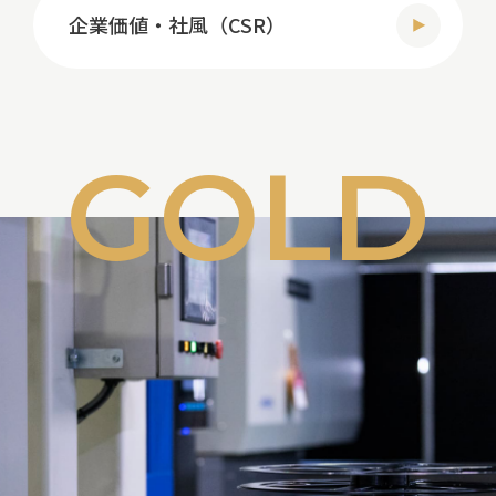
企業価値・社風（CSR）
G
O
L
D